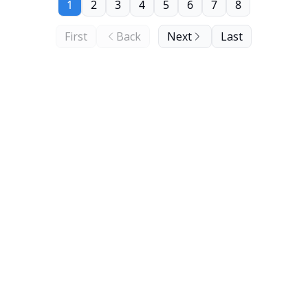
1
2
3
4
5
6
7
8
First
Back
Next
Last