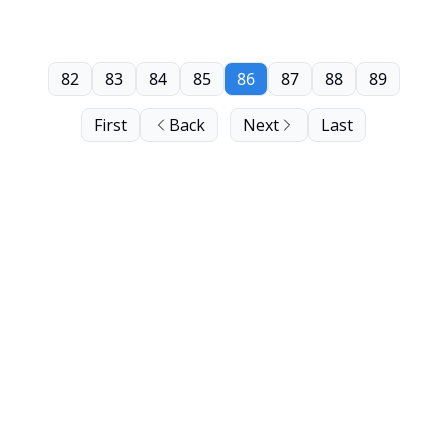
82
83
84
85
86
87
88
89
First
Back
Next
Last