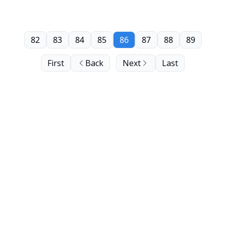
82
83
84
85
86
87
88
89
First
Back
Next
Last