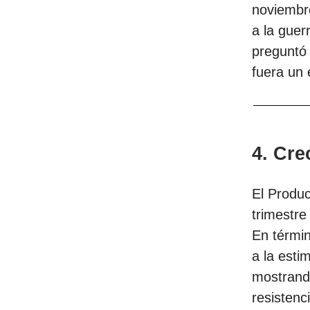
noviembr
a la guer
preguntó
fuera un 
4. Cre
El Produc
trimestre
En términ
a la esti
mostrando
resistenc