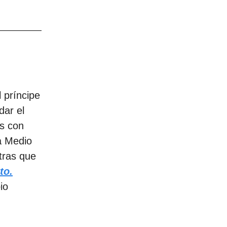
l príncipe
ar el
es con
a Medio
tras que
to.
io