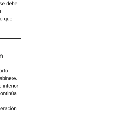
 se debe
e
gó que
n
arto
abinete.
 inferior
continúa
leración