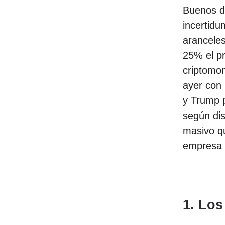
Buenos dí
incertidu
arancele
25% el pr
criptomon
ayer con
y Trump p
según dis
masivo qu
empresa 
1. Los