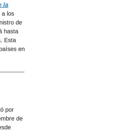
 la
 a los
nistro de
á hasta
. Esta
países en
yó por
iembre de
esde