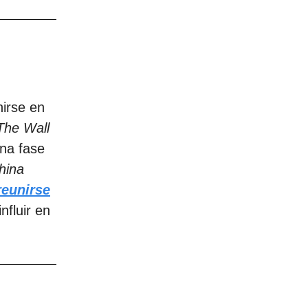
nirse en
The Wall
na fase
hina
reunirse
nfluir en