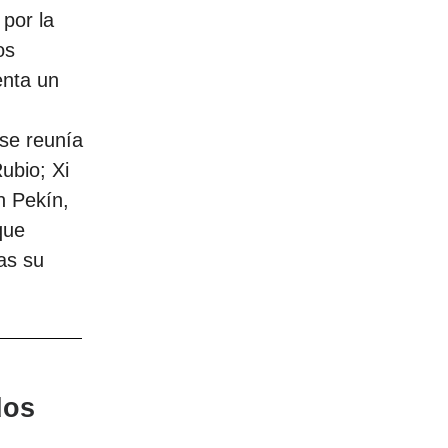
por la
os
enta un
 se reunía
ubio; Xi
n Pekín,
que
as su
dos