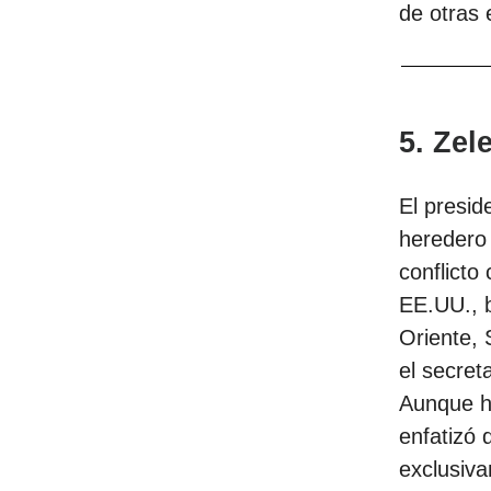
de otras
5. Zel
El presid
heredero
conflicto
EE.UU., b
Oriente, 
el secret
Aunque h
enfatizó 
exclusiva