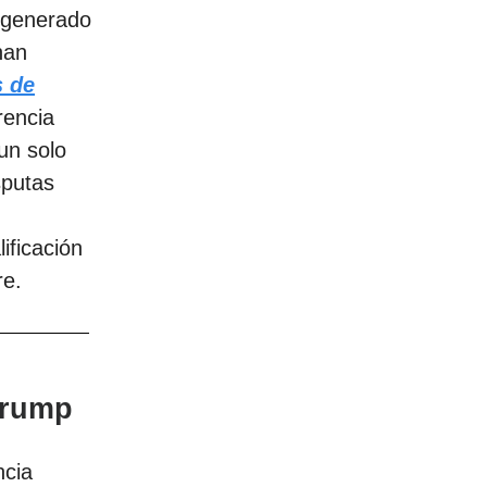
n generado
han
s de
rencia
un solo
sputas
ificación
re.
Trump
ncia