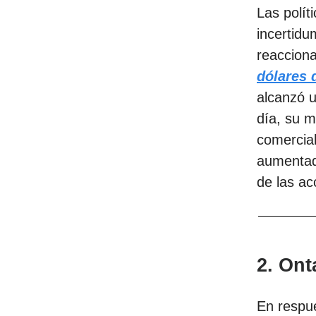
Las polít
incertidu
reaccion
dólares 
alcanzó 
día, su 
comercial
aumentado
de las ac
2. Ont
En respue