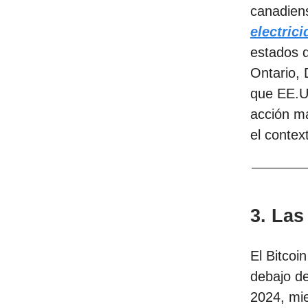
canadien
electric
estados d
Ontario,
que EE.UU
acción m
el contex
3. Las
El Bitcoi
debajo de
2024, mi