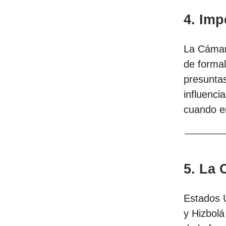
4.
Imp
La Cámar
de formal
presuntas
influenci
cuando e
5.
La O
Estados U
y Hizbolá