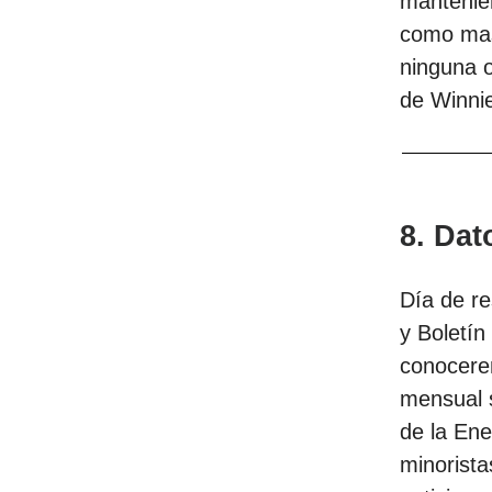
mantenie
como masc
ninguna 
de Winni
8. Dat
Día de re
y Boletín
conocere
mensual s
de la En
minorista