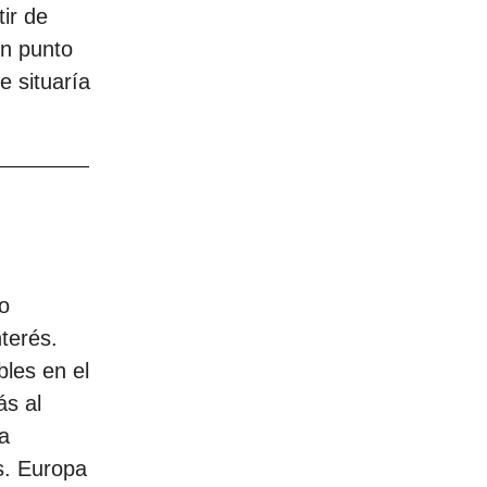
ir de
un punto
e situaría
do
terés.
les en el
ás al
a
s. Europa