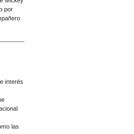
de Mickey
o por
ompañero
e interés
me
acional
como las