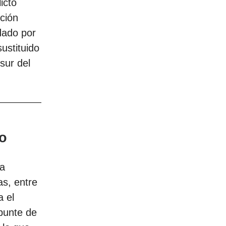
icto
ción
dado por
sustituido
sur del
o
 a
as, entre
a el
epunte de