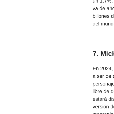
un 1,7%.
va de añ
billones 
del mund
7. Mic
En 2024,
a ser de 
personaje
libre de 
estará di
versión d