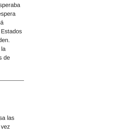
esperaba
espera
rá
n Estados
den.
la
s de
sa las
 vez