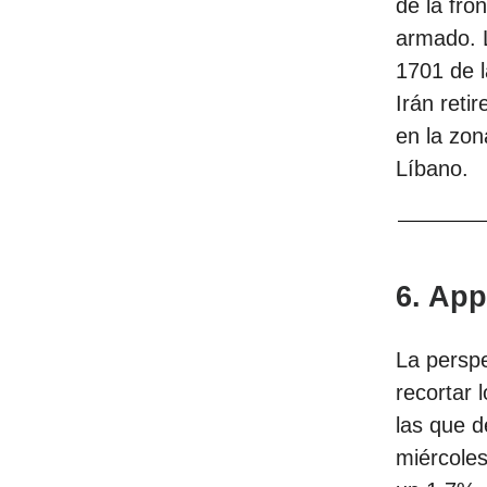
de la fro
armado. L
1701 de l
Irán reti
en la zon
Líbano.
6. App
La persp
recortar 
las que d
miércoles