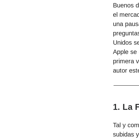
Buenos d
el mercad
una pausa
preguntas
Unidos s
Apple se
primera 
autor est
1. La 
Tal y co
subidas y