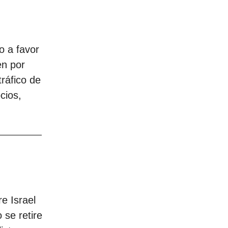
 a favor
en por
tráfico de
cios,
e Israel
 se retire