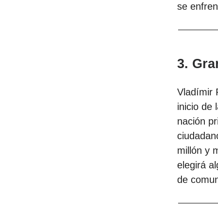
se enfren
3. Gra
Vladímir 
inicio de
nación pr
ciudadano
millón y 
elegirá a
de comun