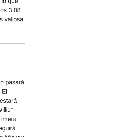
 lo que
nos 3,08
s valiosa
do pasará
 El
estará
llie”
primera
eguirá