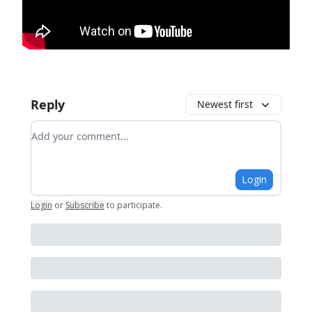
Reply
Newest first
Add your comment
Login
Login
or
Subscribe
to participate
.