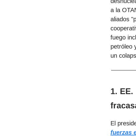
desnuclea
a la OTAN
aliados "
cooperati
fuego inc
petróleo 
un colaps
1. EE.
fracas
El presid
fuerzas 