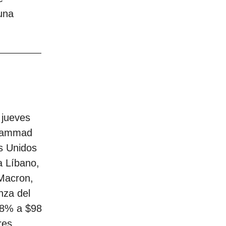
una
 jueves
ohammad
s Unidos
a Líbano,
Macron,
nza del
,8% a $98
res