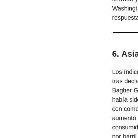
Washingto
respuest
6. Asi
Los índic
tras decl
Bagher Gh
había sid
con come
aumentó l
consumido
por barri