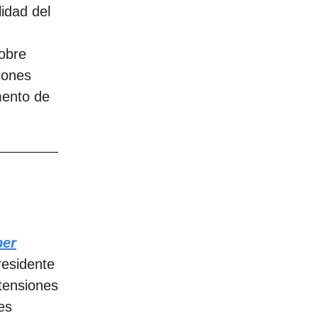
idad del
obre
iones
mento de
ber
residente
tensiones
es