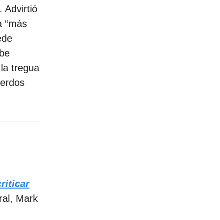
 Advirtió
ía “más
ede
ebe
la tregua
uerdos
riticar
ral, Mark