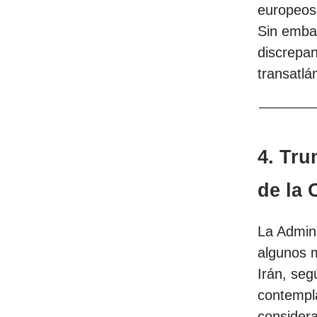
europeos 
Sin emba
discrepan
transatlán
4. Tru
de la
La Admin
algunos 
Irán, se
contempl
considera