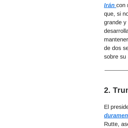
Irán
con 
que, si n
grande y 
desarrol
manteners
de dos s
sobre su 
2. Tru
El presi
duramen
Rutte, as