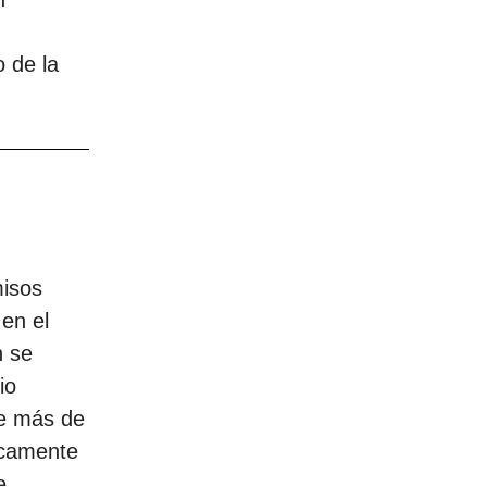
 de la
misos
en el
n se
io
ue más de
icamente
e