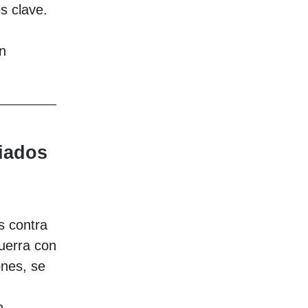
s clave.
n
liados
s contra
uerra con
ones, se
n