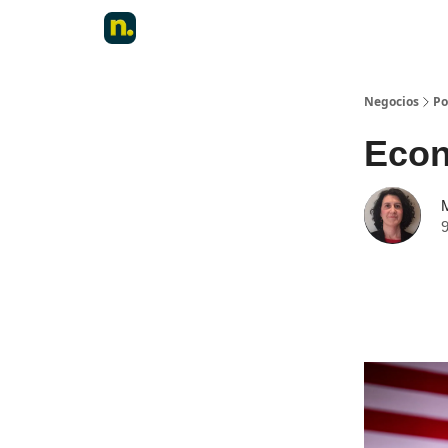
Negocios
Po
Econo
9