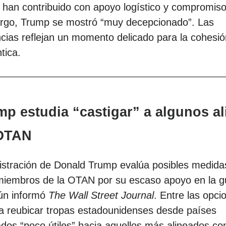
han contribuido con apoyo logístico y compromiso
rgo, Trump se mostró “muy decepcionado”. Las
cias reflejan un momento delicado para la cohesió
tica.
mp estudia “castigar” a algunos a
 OTAN
istración de Donald Trump evalúa posibles medida
miembros de la OTAN por su escaso apoyo en la g
gún informó
The Wall Street Journal
. Entre las opci
a reubicar tropas estadounidenses desde países
dos “poco útiles” hacia aquellos más alineados co