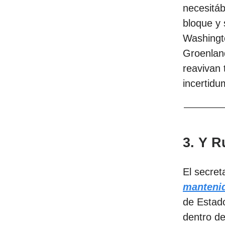
necesitáb
bloque y
Washingt
Groenland
reavivan 
incertidu
3. Y R
El secre
mantenid
de Estad
dentro de