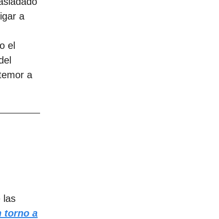
rasladado
igar a
o el
del
 temor a
 las
 torno a