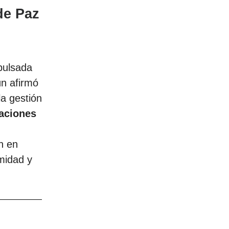
de Paz
mpulsada
ún afirmó
la gestión
aciones
n en
midad y