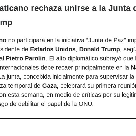
Vaticano rechaza unirse a la Junta 
ump
ano
no participará en la iniciativa “Junta de Paz” i
esidente de
Estados Unidos
,
Donald Trump
, seg
nal
Pietro Parolin
. El alto diplomático subrayó que 
 internacionales debe recaer principalmente en la
N
La junta, concebida inicialmente para supervisar la
za temporal de
Gaza
, celebrará su primera reunió
n esta semana, en medio de críticas por su legiti
esgo de debilitar el papel de la ONU.