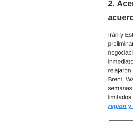
2.
Ace
acuer
Irán y E
prelimina
negociaci
inmediato,
relajaron
Brent. W
semanas,
limitados
región y