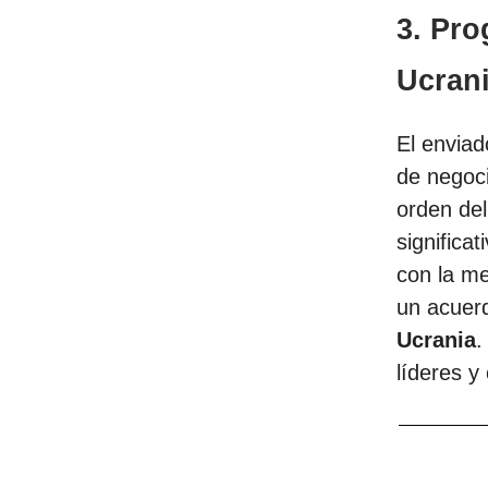
3. Pro
Ucrani
El enviad
de negoci
orden de
significa
con la me
un acuerd
Ucrania
.
líderes y