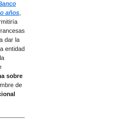
Banco
ho años
,
rmitiría
 francesas
a dar la
la entidad
la
e
na sobre
embre de
cional