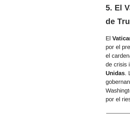
5. El 
de Tr
El
Vatic
por el pr
el carde
de crisis
Unidas
. 
gobernan
Washingto
por el ri