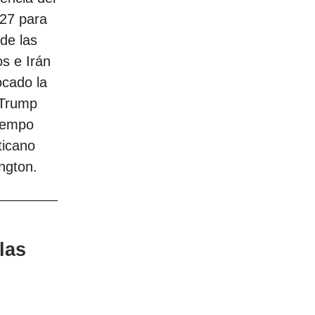
027 para
de las
s e Irán
ocado la
 Trump
tiempo
ticano
ngton.
las