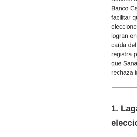
Banco Ce
facilitar
eleccione
logran en
caída del
registra 
que Sanae
rechaza i
1. Lag
elecc