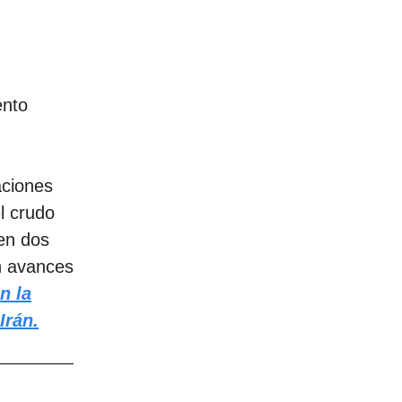
ento
aciones
l crudo
en dos
n avances
n la
Irán
.