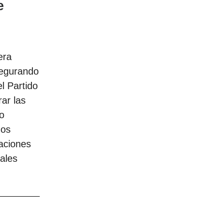
e
era
segurando
l Partido
ar las
o
dos
laciones
ales