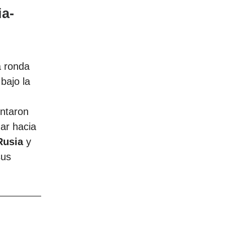
ia-
a ronda
bajo la
ontaron
ar hacia
Rusia
y
sus