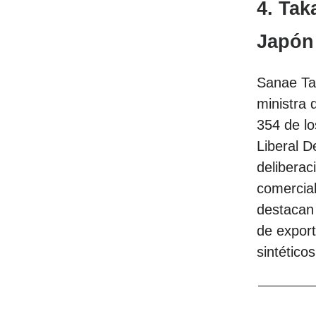
4. Tak
Japón
Sanae Ta
ministra
354 de lo
Liberal D
deliberac
comercia
destacan 
de export
sintético