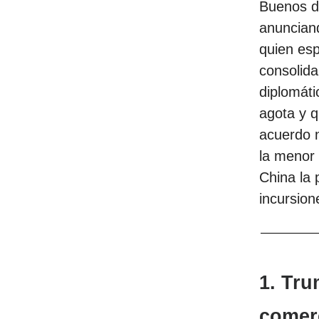
Buenos dí
anunciand
quien esp
consolida
diplomáti
agota y q
acuerdo n
la menor 
China la 
incursion
1. Tr
comerc