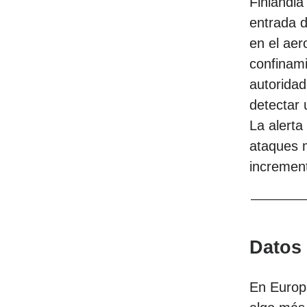
Finlandia
entrada d
en el aer
confinami
autoridad
detectar 
La alerta
ataques m
increment
Datos 
En Europa