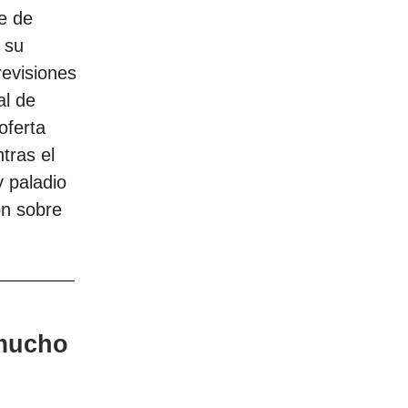
e de
 su
revisiones
al de
oferta
tras el
y paladio
ón sobre
 mucho