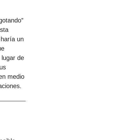
agotando”
sta
 haría un
ue
 lugar de
Sus
 en medio
iaciones.