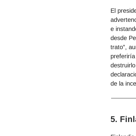
El presi
advertenc
e instand
desde Pe
trato”, a
preferirí
destruirl
declaraci
de la inc
5. Fin