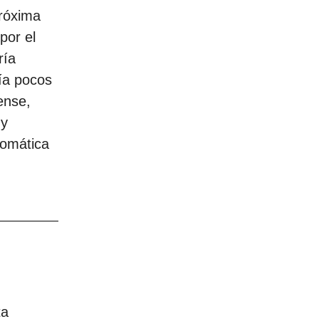
próxima
por el
ría
ría pocos
ense,
 y
lomática
ta