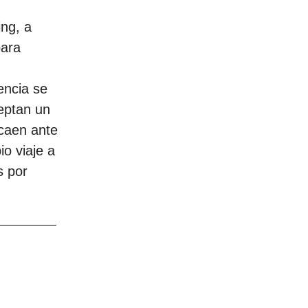
ing, a
para
encia se
ceptan un
 caen ante
io viaje a
s por