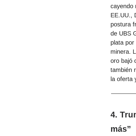
cayendo m
EE.UU., D
postura f
de UBS G
plata por
minera. L
oro bajó 
también r
la oferta
4. Tru
más”