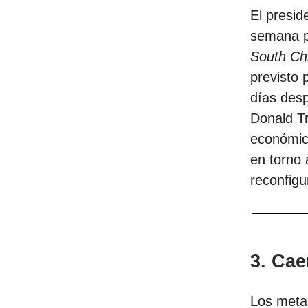
El presid
semana pa
South Ch
previsto 
días desp
Donald T
económica
en torno 
reconfigu
3. Cae
Los metal