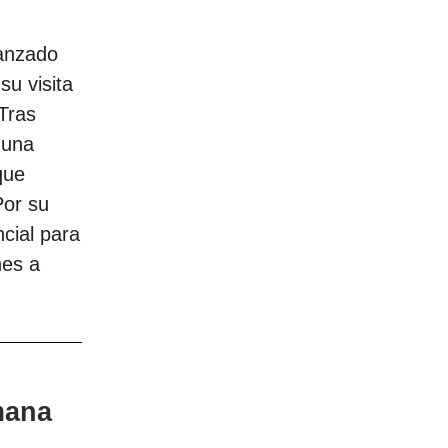
canzado
su visita
Tras
 una
que
Por su
ncial para
nes a
mana