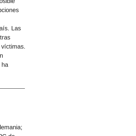
osible
pciones
aís. Las
tras
 víctimas.
on
 ha
Alemania;