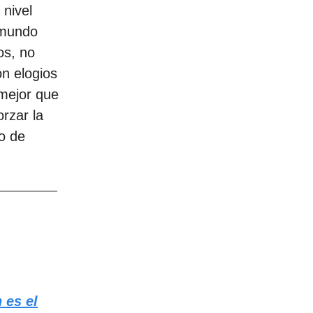
 nivel
 mundo
os, no
n elogios
“mejor que
rzar la
o de
 es el