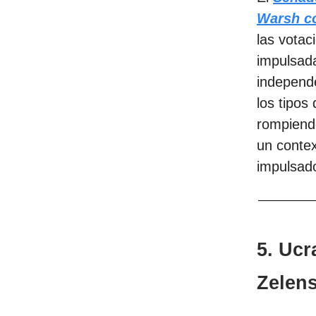
Warsh co
las votac
impulsada
independe
los tipos
rompiendo
un contex
impulsado
5. Ucr
Zelens