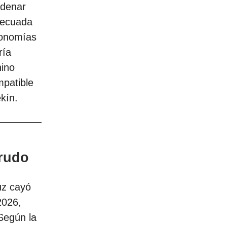
adenar
decuada
conomías
ría
hino
mpatible
kín.
crudo
uz cayó
2026,
 Según la