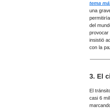
tema más
una grave
permitirí
del mund
provocar 
insistió 
con la pa
3. El 
El tránsi
casi 6 mi
marcando 