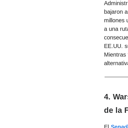
Administr
bajaron a
millones 
a una rut
consecuen
EE.UU. su
Mientras 
alternativ
4. Wa
de la 
El
Senad