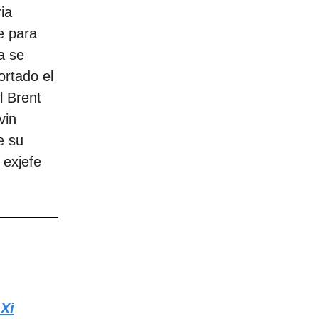
ia
e para
ca se
ortado el
l Brent
vin
e su
 exjefe
 Xi