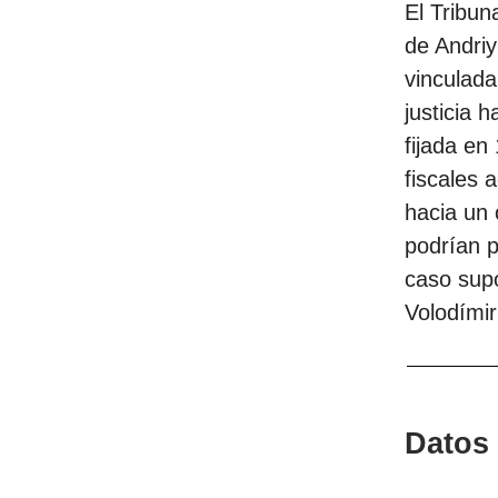
El Tribun
de Andriy
vinculada
justicia 
fijada en
fiscales 
hacia un 
podrían p
caso supo
Volodímir
Datos 