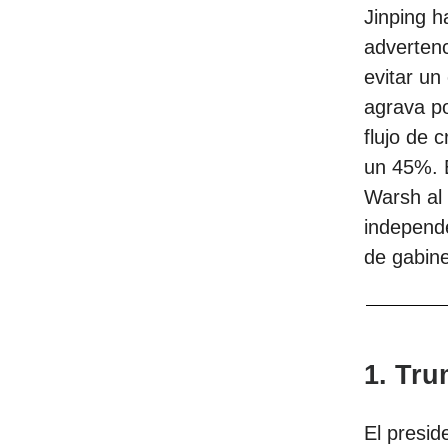
Jinping h
advertenc
evitar un 
agrava po
flujo de 
un 45%. 
Warsh al 
independe
de gabine
1. Tru
El presi