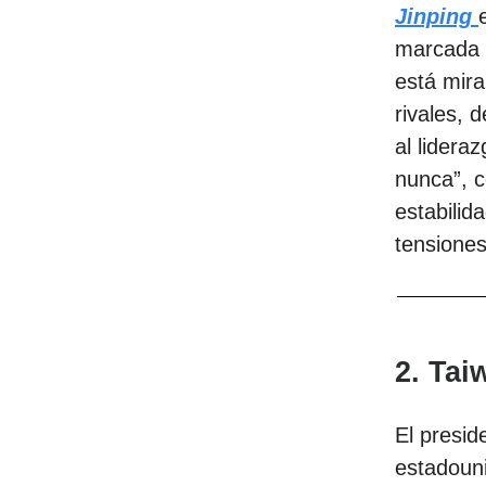
Jinping
marcada 
está mir
rivales, 
al lidera
nunca”, c
estabilid
tensiones
2. Tai
El presid
estadoun