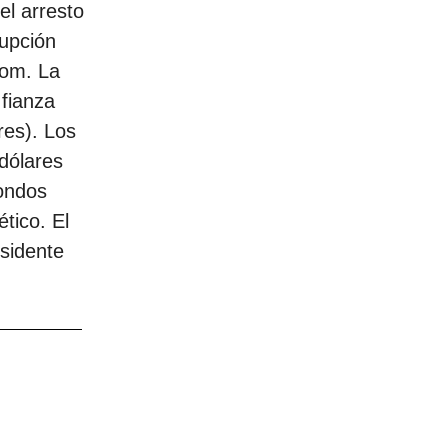
el arresto
rupción
tom. La
 fianza
res). Los
dólares
fondos
tico. El
esidente