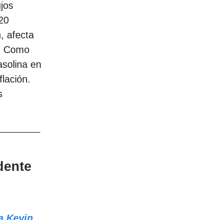
jos
 20
, afecta
l. Como
asolina en
lación.
s
dente
a Kevin