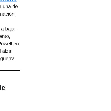
n una de
nación,
ra bajar
ento,
Powell en
l alza
 guerra.
de