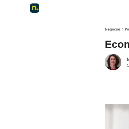
Negocios
Po
Econo
9