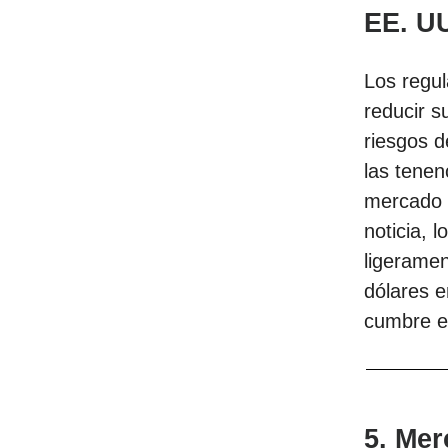
EE. U
Los regu
reducir s
riesgos d
las tenen
mercado y
noticia, 
ligeramen
dólares e
cumbre en
5. Mer