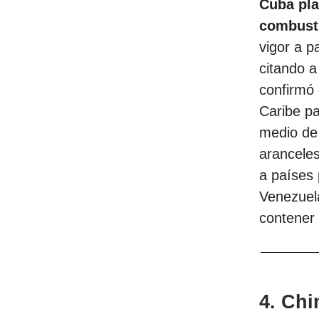
Cuba pla
combusti
vigor a p
citando a
confirmó 
Caribe p
medio d
arancele
a países 
Venezuel
contener 
4. Chi