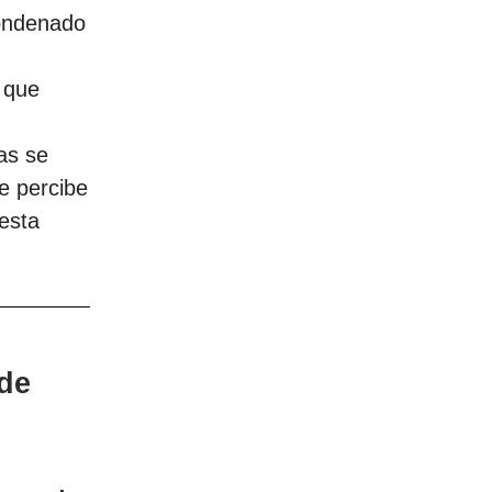
ondenado
 que
as se
e percibe
esta
 de