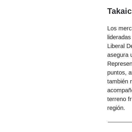
Takaic
Los merca
lideradas
Liberal D
asegura 
Represent
puntos, a
también r
acompañó 
terreno f
región.