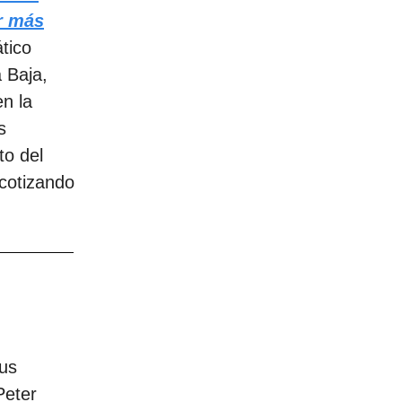
er más
tico
 Baja,
n la
s
to del
 cotizando
sus
Peter