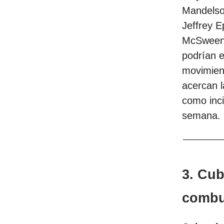
Mandelso
Jeffrey E
McSweene
podrían e
movimient
acercan l
como inci
semana.
3. Cub
combus