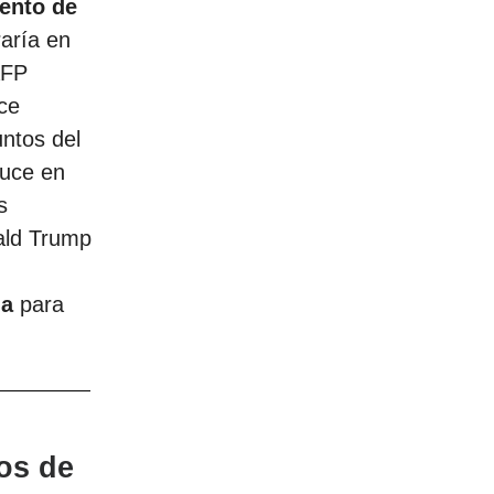
ento de
aría en
AFP
ce
ntos del
duce en
s
ald Trump
ia
para
nos de