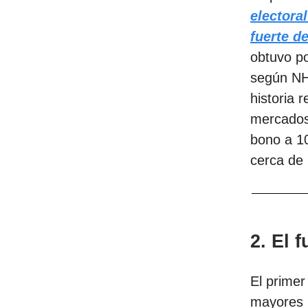
electora
fuerte d
obtuvo po
según NHK
historia 
mercados:
bono a 10
cerca de 
2. El 
El primer
mayores 