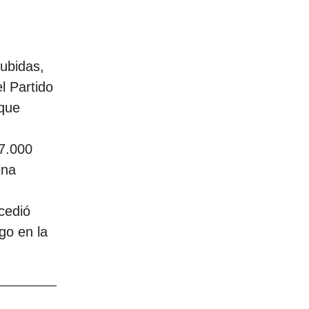
ubidas,
l Partido
 que
57.000
ina
cedió
sgo en la