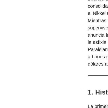
consolida
el Nikkei
Mientras 
supervive
anuncia l
la asfixi
Paralelam
a bonos d
dólares a
1. His
La primer