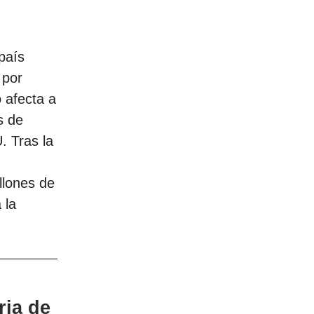
país
 por
o afecta a
s de
. Tras la
llones de
 la
ria de