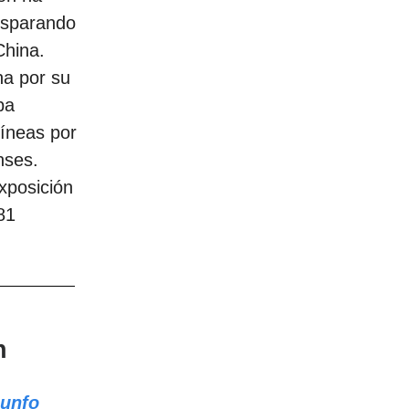
disparando
China.
ha por su
ba
líneas por
nses.
xposición
81
n
iunfo