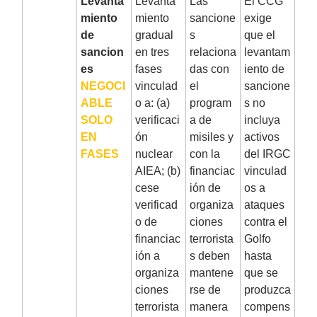
3
Levanta
Levanta
Las
El CCG
miento
miento
sancione
exige
de
gradual
s
que el
sancion
en tres
relaciona
levantam
es
fases
das con
iento de
NEGOCI
vinculad
el
sancione
ABLE
o a: (a)
program
s no
SOLO
verificaci
a de
incluya
EN
ón
misiles y
activos
FASES
nuclear
con la
del IRGC
AIEA; (b)
financiac
vinculad
cese
ión de
os a
verificad
organiza
ataques
o de
ciones
contra el
financiac
terrorista
Golfo
ión a
s deben
hasta
organiza
mantene
que se
ciones
rse de
produzca
terrorista
manera
compens