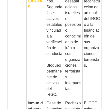
UARDA
rios.
desapar
reconstru
S
Segunda
ecidos
cción del
fase:
israelíes
arsenal
activos
en
del IRGC
estatales
posesión
o a la
vinculad
o
financiac
a a
conocimi
ión de
verificaci
ento de
sus
ón de
Irán o
organiza
conducta
sus
ciones
.
organiza
terrorista
Bloqueo
ciones
s.
permane
terrorista
nte de
s
activos
interpues
del
tas.
IRGC.
5
Inmunid
Cese de
Rechazo
El CCG
ad para
financiac
absoluto
exige el