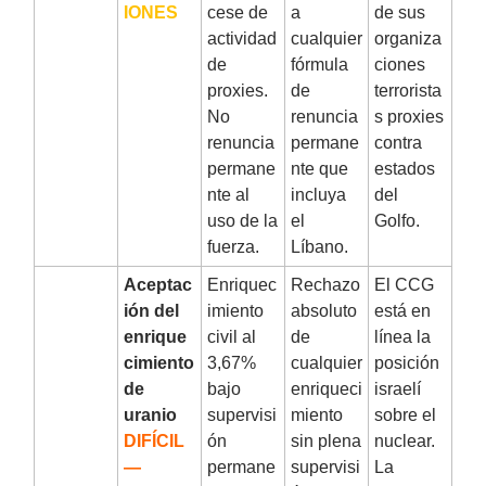
IONES
cese de
a
de sus
actividad
cualquier
organiza
de
fórmula
ciones
proxies.
de
terrorista
No
renuncia
s proxies
renuncia
permane
contra
permane
nte que
estados
nte al
incluya
del
uso de la
el
Golfo.
fuerza.
Líbano.
2
Aceptac
Enriquec
Rechazo
El CCG
ión del
imiento
absoluto
está en
enrique
civil al
de
línea la
cimiento
3,67%
cualquier
posición
de
bajo
enriqueci
israelí
uranio
supervisi
miento
sobre el
DIFÍCIL
ón
sin plena
nuclear.
—
permane
supervisi
La