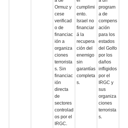
a de
el
a un
Ormuz y
cumplimi
program
cese
ento.
a de
verificad
Israel no
compens
o de
financiar
ación
financiac
á la
para los
ión a
recupera
estados
organiza
ción del
del Golfo
ciones
enemigo
por los
terrorista
sin
daños
s. Sin
garantías
infligidos
financiac
completa
por el
ión
s.
IRGC y
directa
sus
de
organiza
sectores
ciones
controlad
terrorista
os por el
s.
IRGC.