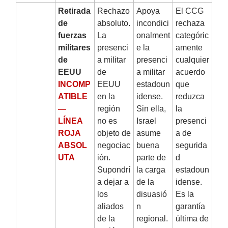
7
Retirada
Rechazo
Apoya
El CCG
de
absoluto.
incondici
rechaza
fuerzas
La
onalment
categóric
militares
presenci
e la
amente
de
a militar
presenci
cualquier
EEUU
de
a militar
acuerdo
INCOMP
EEUU
estadoun
que
ATIBLE
en la
idense.
reduzca
—
región
Sin ella,
la
LÍNEA
no es
Israel
presenci
ROJA
objeto de
asume
a de
ABSOL
negociac
buena
segurida
UTA
ión.
parte de
d
Supondrí
la carga
estadoun
a dejar a
de la
idense.
los
disuasió
Es la
aliados
n
garantía
de la
regional.
última de