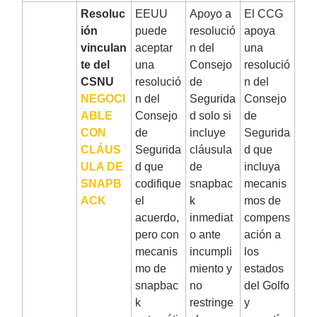
9
Resoluc
EEUU
Apoyo a
El CCG
ión
puede
resolució
apoya
vinculan
aceptar
n del
una
te del
una
Consejo
resolució
CSNU
resolució
de
n del
NEGOCI
n del
Segurida
Consejo
ABLE
Consejo
d solo si
de
CON
de
incluye
Segurida
CLÁUS
Segurida
cláusula
d que
ULA DE
d que
de
incluya
SNAPB
codifique
snapbac
mecanis
ACK
el
k
mos de
acuerdo,
inmediat
compens
pero con
o ante
ación a
mecanis
incumpli
los
mo de
miento y
estados
snapbac
no
del Golfo
k
restringe
y