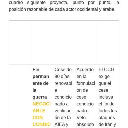
cuadro siguiente proyecta, punto por punto, la
posición razonable de cada actor occidental y árabe.
Nº
PUNTO
POSICIÓ
POSICIÓ
POSICIÓ
IRANÍ
N
N
N CCG /
RAZON
RAZON
ESTAD
ABLE
ABLE
OS DEL
DE
DE
GOLFO
EEUU
ISRAEL
1
Fin
Cese de
Acuerdo
El CCG
perman
90 días
en la
exige
ente de
renovabl
formulaci
que el
la
e
ón de
cese
guerra
condicio
cese
incluya
NEGOCI
nado a
condicio
el fin de
ABLE
verificaci
nado.
todos los
CON
ón de la
Veto
ataques
CONDIC
AIEA y
absoluto
de Irán y