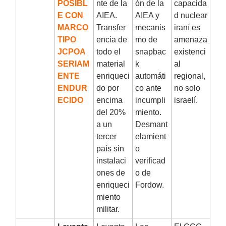
POSIBL
nte de la
ón de la
capacida
E CON
AIEA.
AIEA y
d nuclear
MARCO
Transfer
mecanis
iraní es
TIPO
encia de
mo de
amenaza
JCPOA
todo el
snapbac
existenci
SERIAM
material
k
al
ENTE
enriqueci
automáti
regional,
ENDUR
do por
co ante
no solo
ECIDO
encima
incumpli
israelí.
del 20%
miento.
a un
Desmant
tercer
elamient
país sin
o
instalaci
verificad
ones de
o de
enriqueci
Fordow.
miento
militar.