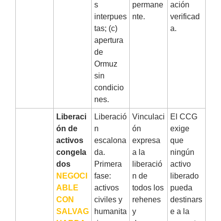
s
permane
ación
interpues
nte.
verificad
tas; (c)
a.
apertura
de
Ormuz
sin
condicio
nes.
4
Liberaci
Liberació
Vinculaci
El CCG
ón de
n
ón
exige
activos
escalona
expresa
que
congela
da.
a la
ningún
dos
Primera
liberació
activo
NEGOCI
fase:
n de
liberado
ABLE
activos
todos los
pueda
CON
civiles y
rehenes
destinars
SALVAG
humanita
y
e a la