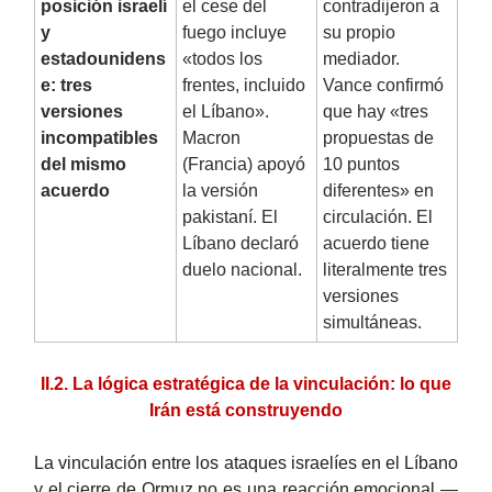
posición israelí
el cese del
contradijeron a
y
fuego incluye
su propio
estadounidens
«todos los
mediador.
e: tres
frentes, incluido
Vance confirmó
versiones
el Líbano».
que hay «tres
incompatibles
Macron
propuestas de
del mismo
(Francia) apoyó
10 puntos
acuerdo
la versión
diferentes» en
pakistaní. El
circulación. El
Líbano declaró
acuerdo tiene
duelo nacional.
literalmente tres
versiones
simultáneas.
II.2. La lógica estratégica de la vinculación: lo que
Irán está construyendo
La vinculación entre los ataques israelíes en el Líbano
y el cierre de Ormuz no es una reacción emocional —