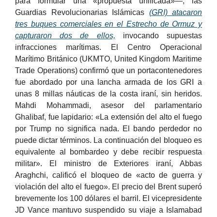
para formular una «propuesta unificada»—, las
Guardias Revolucionarias Islámicas
(GRI) atacaron
tres buques comerciales en el Estrecho de Ormuz y
capturaron dos de ellos,
invocando supuestas
infracciones marítimas. El Centro Operacional
Marítimo Británico (UKMTO, United Kingdom Maritime
Trade Operations) confirmó que un portacontenedores
fue abordado por una lancha armada de los GRI a
unas 8 millas náuticas de la costa iraní, sin heridos.
Mahdi Mohammadi, asesor del parlamentario
Ghalibaf, fue lapidario: «La extensión del alto el fuego
por Trump no significa nada. El bando perdedor no
puede dictar términos. La continuación del bloqueo es
equivalente al bombardeo y debe recibir respuesta
militar». El ministro de Exteriores iraní, Abbas
Araghchi, calificó el bloqueo de «acto de guerra y
violación del alto el fuego». El precio del Brent superó
brevemente los 100 dólares el barril. El vicepresidente
JD Vance mantuvo suspendido su viaje a Islamabad