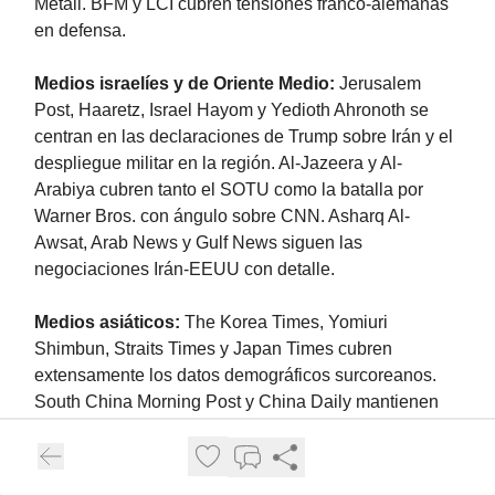
Metall. BFM y LCI cubren tensiones franco-alemanas
en defensa.
Medios israelíes y de Oriente Medio:
Jerusalem
Post, Haaretz, Israel Hayom y Yedioth Ahronoth se
centran en las declaraciones de Trump sobre Irán y el
despliegue militar en la región. Al-Jazeera y Al-
Arabiya cubren tanto el SOTU como la batalla por
Warner Bros. con ángulo sobre CNN. Asharq Al-
Awsat, Arab News y Gulf News siguen las
negociaciones Irán-EEUU con detalle.
Medios asiáticos:
The Korea Times, Yomiuri
Shimbun, Straits Times y Japan Times cubren
extensamente los datos demográficos surcoreanos.
South China Morning Post y China Daily mantienen
perfil bajo sobre la ausencia de China en el discurso
de Trump. WION y Times of India cubren el SOTU con
ángulo sobre la venta de Rafale a India y sus