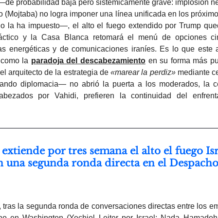
—de probabilidad baja pero sistémicamente grave: implosión ne
 (Mojtaba) no logra imponer una línea unificada en los próxim
no la ha impuesto—, el alto el fuego extendido por Trump que
áctico y la Casa Blanca retomará el menú de opciones ci
ras energéticas y de comunicaciones iraníes. Es lo que este 
 como la
paradoja del descabezamiento
en su forma más pur
el arquitecto de la estrategia de
«marear la perdiz»
mediante ce
ando diplomacia— no abrió la puerta a los moderados, la c
bezados por Vahidi, prefieren la continuidad del enfren
extiende por tres semana el alto el fuego Isr
n una segunda ronda directa en el Despach
l, tras la segunda ronda de conversaciones directas entre los 
ano en Washington (Yechiel Leiter por Israel; Nada Hamad