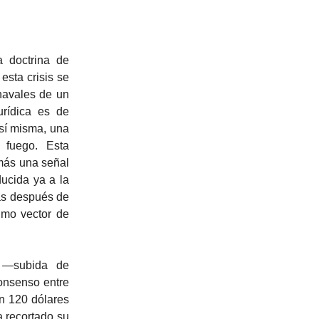
a doctrina de
sta crisis se
navales de un
urídica es de
 sí misma, una
 fuego. Esta
emás una señal
educida ya a la
as después de
imo vector de
l —subida de
onsenso entre
en 120 dólares
a recortado su