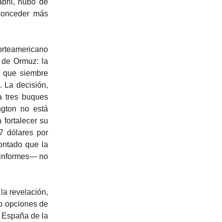
bril, hubo de
conceder más
norteamericano
 de Ormuz: la
í que siembre
. La decisión,
a tres buques
gton no está
 fortalecer su
7 dólares por
ontado que la
s informes— no
la revelación,
mo opciones de
e España de la