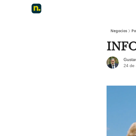
Negocios
Po
INF
Gustav
24 de 