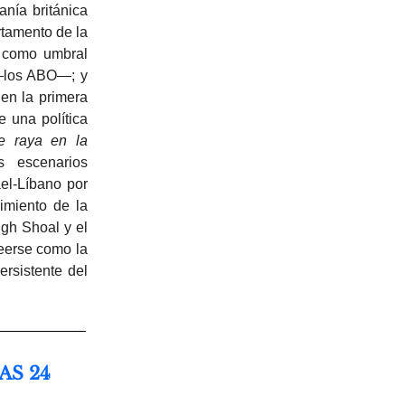
nía británica
rtamento de la
a como umbral
 —los ABO—; y
 en la primera
e una política
ue raya en la
es escenarios
ael-Líbano por
imiento de la
gh Shoal y el
leerse como la
ersistente del
AS 24