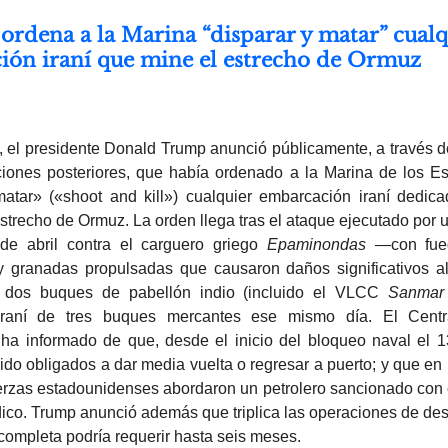
ordena a la Marina “disparar y matar” cualq
ión iraní que mine el estrecho de Ormuz
l, el presidente Donald Trump anunció públicamente, a través d
ciones posteriores, que había ordenado a la Marina de los E
matar» («shoot and kill») cualquier embarcación iraní dedic
strecho de Ormuz. La orden llega tras el ataque ejecutado por 
de abril contra el carguero griego
Epaminondas
—con fue
y granadas propulsadas que causaron daños significativos a
a dos buques de pabellón indio (incluido el VLCC
Sanmar
 iraní de tres buques mercantes ese mismo día. El Cen
 informado de que, desde el inicio del bloqueo naval el 13
do obligados a dar media vuelta o regresar a puerto; y que e
erzas estadounidenses abordaron un petrolero sancionado con 
dico. Trump anunció además que triplica las operaciones de de
 completa podría requerir hasta seis meses.