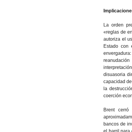
Implicacione
La orden pre
«reglas de e
autoriza el u
Estado con e
envergadura: 
reanudación
interpretació
disuasoria dir
capacidad de
la destrucci
coerción econ
Brent cerró
aproximadame
bancos de inv
el barril par