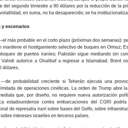
e del segundo trimestre a 90 dólares por la reducción de la p
 volatilidad, en suma, no ha desaparecido; se ha institucionaliz
 y escenarios
el más probable en el corto plazo (próximas dos semanas): pe
rán mantiene el hostigamiento selectivo de buques en Ormuz; E
bloqueo de puertos iraníes; Pakistán sigue mediando sin con
e Vahidi autorice a Ghalibaf a regresar a Islamabad. Brent o
0 dólares.
—de probabilidad creciente si Teherán ejecuta una provo
limitada de operaciones cinéticas. La orden de Trump abre la
mediata que, por diseño, no requiere nueva autorización polít
ica estadounidense contra embarcaciones del CGRI podría 
onal de represalia iraní sobre bases del Golfo, sobre infraestru
 sobre intereses israelíes en terceros países.