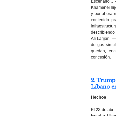
Escenario C 
Khamenei hijo
y por ahora 
contenido pr
infraestructu
describiendo
Ali Larijani —
de gas simul
quedan, enca
concesión.
2. Trump 
Líbano e
Hechos
El 23 de abri
Israel y Líb