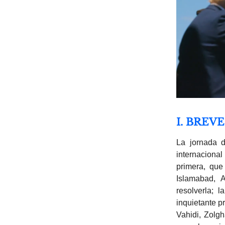
I. BREV
La jornada 
internacional
primera, qu
Islamabad, 
resolverla; 
inquietante pr
Vahidi, Zolg