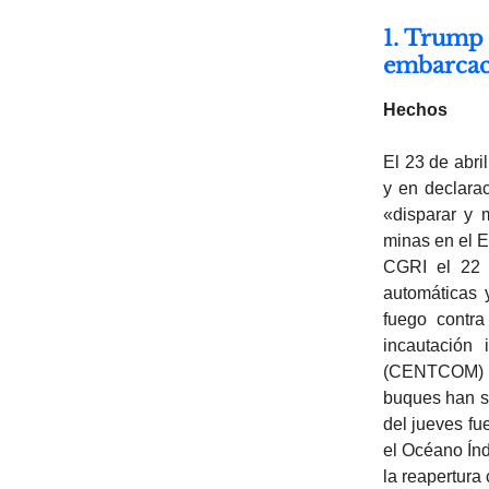
1. Trump 
embarcac
Hechos
El 23 de abri
y en declara
«disparar y 
minas en el E
CGRI el 22 
automáticas 
fuego contr
incautación
(CENTCOM) ha
buques han si
del jueves fu
el Océano Ín
la reapertura