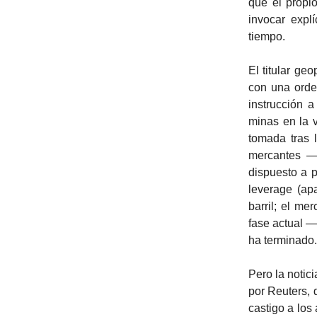
que el propi
invocar expl
tiempo.
El titular ge
con una orde
instrucción 
minas en la v
tomada tras 
mercantes —
dispuesto a p
leverage (ap
barril; el m
fase actual —
ha terminado.
Pero la notic
por Reuters, 
castigo a los