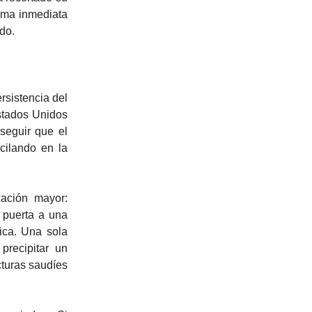
rima inmediata
ado.
rsistencia del
stados Unidos
seguir que el
scilando en la
cación mayor:
 puerta a una
ica. Una sola
precipitar un
cturas saudíes