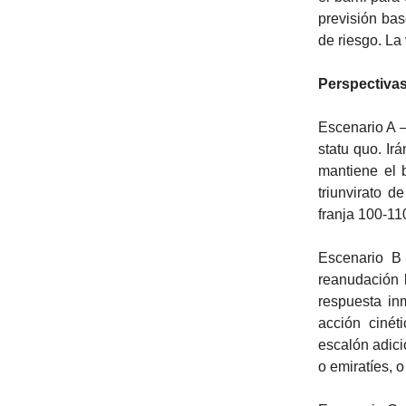
previsión bas
de riesgo. La
Perspectivas
Escenario A —
statu quo. I
mantiene el 
triunvirato d
franja 100-11
Escenario B 
reanudación 
respuesta in
acción cinét
escalón adici
o emiratíes, o