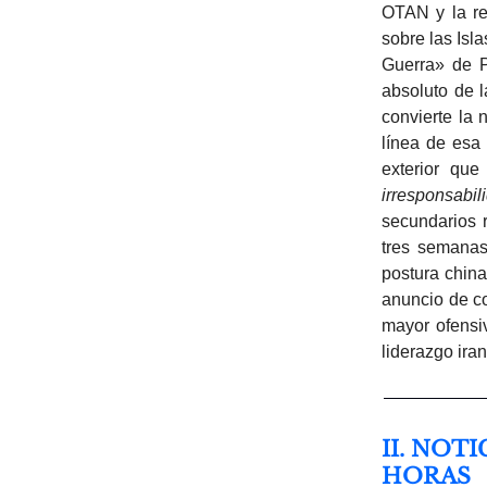
OTAN y la re
sobre las Isl
Guerra» de P
absoluto de 
convierte la 
línea de esa 
exterior que
irresponsabil
secundarios r
tres semanas
postura chin
anuncio de co
mayor ofens
liderazgo ira
II. NOT
HORAS