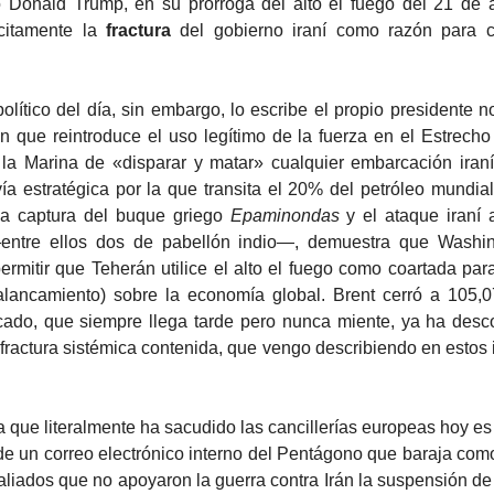
o Donald Trump, en su prórroga del alto el fuego del 21 de a
ícitamente la
fractura
del gobierno iraní como razón para 
opolítico del día, sin embargo, lo escribe el propio presidente 
n que reintroduce el uso legítimo de la fuerza en el Estrecho
a la Marina de «disparar y matar» cualquier embarcación iran
ía estratégica por la que transita el 20% del petróleo mundial
la captura del buque griego
Epaminondas
y el ataque iraní 
entre ellos dos de pabellón indio—, demuestra que Washin
ermitir que Teherán utilice el alto el fuego como coartada para
alancamiento) sobre la economía global. Brent cerró a 105,0
ercado, que siempre llega tarde pero nunca miente, ya ha desc
fractura sistémica contenida, que vengo describiendo en esto
ia que literalmente ha sacudido las cancillerías europeas hoy es 
de un correo electrónico interno del Pentágono que baraja co
 aliados que no apoyaron la guerra contra Irán la suspensión d