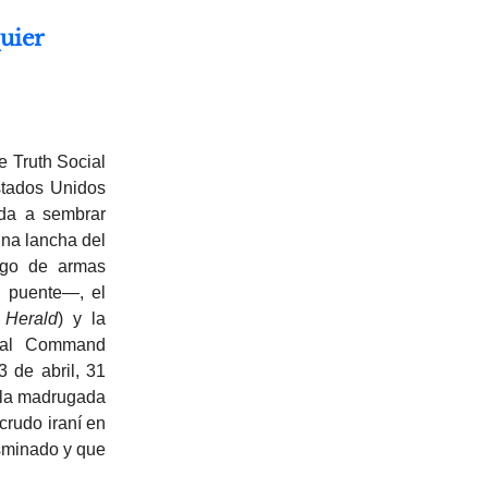
uier
e Truth Social
stados Unidos
ada a sembrar
una lancha del
go de armas
l puente—, el
 Herald
) y la
tral Command
 de abril, 31
n la madrugada
crudo iraní en
sminado y que