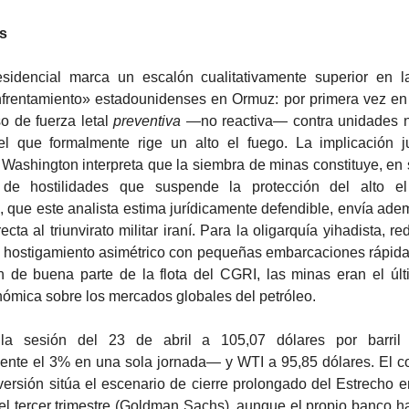
s
sidencial marca un escalón cualitativamente superior en l
nfrentamiento» estadounidenses en Ormuz: por primera vez en e
so de fuerza letal
preventiva
—no reactiva— contra unidades 
l que formalmente rige un alto el fuego. La implicación j
Washington interpreta que la siembra de minas constituye, en
 de hostilidades que suspende la protección del alto el
n, que este analista estima jurídicamente defendible, envía ad
ecta al triunvirato militar iraní. Para la oligarquía yihadista, r
 hostigamiento asimétrico con pequeñas embarcaciones rápid
ón de buena parte de la flota del CGRI, las minas eran el últ
ómica sobre los mercados globales del petróleo.
 la sesión del 23 de abril a 105,07 dólares por barri
nte el 3% en una sola jornada— y WTI a 95,85 dólares. El c
ersión sitúa el escenario de cierre prolongado del Estrecho 
a el tercer trimestre (Goldman Sachs), aunque el propio banco h