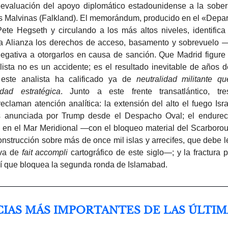
evaluación del apoyo diplomático estadounidense a la sobera
as Malvinas (Falkland). El memorándum, producido en el «Depa
ete Hegseth y circulando a los más altos niveles, identific
la Alianza los derechos de acceso, basamento y sobrevuelo
negativa a otorgarlos en causa de sanción. Que Madrid figure
lista no es un accidente; es el resultado inevitable de años d
 este analista ha calificado ya de
neutralidad militante q
idad estratégica
. Junto a este frente transatlántico, tr
eclaman atención analítica: la extensión del alto el fuego Isr
 anunciada por Trump desde el Despacho Oval; el endurec
a en el Mar Meridional —con el bloqueo material del Scarborou
nstrucción sobre más de once mil islas y arrecifes, que debe 
iva de
fait accompli
cartográfico de este siglo—; y la fractura p
ní que bloquea la segunda ronda de Islamabad.
ICIAS MÁS IMPORTANTES DE LAS ÚLTIM