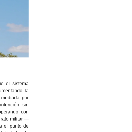
e el sistema
gumentando: la
mediada por
ntención sin
perando con
irato militar —
a el punto de