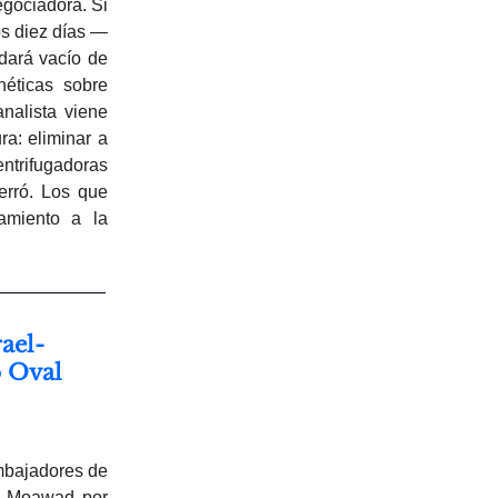
gociadora. Si
os diez días —
dará vacío de
néticas sobre
analista viene
a: eliminar a
ntrifugadoras
erró. Los que
tamiento a la
ael-
o Oval
embajadores de
eh Moawad por