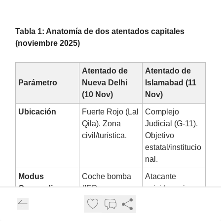
Tabla 1: Anatomía de dos atentados capitales
(noviembre 2025)
Atentado de
Atentado de
Parámetro
Nueva Delhi
Islamabad (11
(10 Nov)
Nov)
Ubicación
Fuerte Rojo (Lal
Complejo
Qila). Zona
Judicial (G-11).
civil/turística.
Objetivo
estatal/institucio
nal.
Modus
Coche bomba
Atacante
Operandi
(IED
suicida a pie.
sofisticado).
Bajas (Aprox.)
13 muertos, 20+
13 muertos (incl.