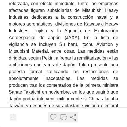
reforzada, con efecto inmediato. Entre las empresas
afectadas figuran subsidiarias de Mitsubishi Heavy
Industries dedicadas a la construcción naval y a
motores aeronáuticos, divisiones de Kawasaki Heavy
Industries, Fujitsu y la Agencia de Exploración
Aeroespacial de Japón (JAXA). En la lista de
vigilancia se incluyen Su barú, Itochu Aviation y
Mitsubishi Material, entre otras. Las medidas están
dirigidas, según Pekín, a frenar la remilitarización y las
ambiciones nucleares de Japón. Tokio presento una
protesta formal calificando las restricciones de
absolutamente inaceptables. Las medidas se
producen tras los comentarios de la primera ministra
Sanae Takaichi en noviembre, en los que sugirió que
Japón podría intervenir militarmente si China atacaba
Taiwán, y después de su aplastante victoria electoral
del 8 de febrero que le otorga un mandato reforzado
para acelerar el rearme japonés hasta el 2 por ciento
del PIB en gasto de defensa.