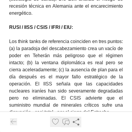
recesión técnica en Alemania ante el encarecimiento
energético.
RUSI / IISS / CSIS / IFRI / EIU:
Los think tanks de referencia coinciden en tres puntos:
(a) la paradoja del descabezamiento crea un vacío de
poder en Teherán más peligroso que el régimen
intacto; (b) la ventana diplomática es real pero se
cierra aceleradamente; (c) la ausencia de plan para el
día después es el mayor fallo estratégico de la
operación. El IISS señala que las capacidades
nucleares iraníes han sido severamente degradadas
pero no eliminadas. El CSIS advierte que el
suministro mundial de minerales críticos sufre una
disrupción «casi total» por el cierre del Estrecho.
Medios paquistaníes / Daily Jang / Pakistan Times: