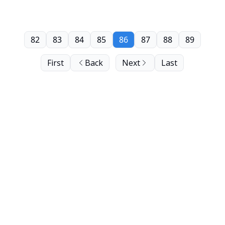
82
83
84
85
86
87
88
89
First
Back
Next
Last