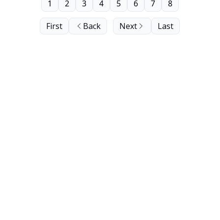
1
2
3
4
5
6
7
8
First
Back
Next
Last