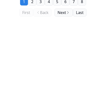
1
2
3
4
5
6
7
8
First
Back
Next
Last